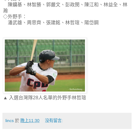
陳鏞基、林智勝、郭嚴文、彭政閔、陳江和、林益全、林
瀚
◇外野手：
潘武雄、周思齊、張建銘、林哲瑄、陽岱鋼
▲ 入選台灣隊28人名單的外野手林哲瑄
lincs
於
晚上11:30
沒有留言: