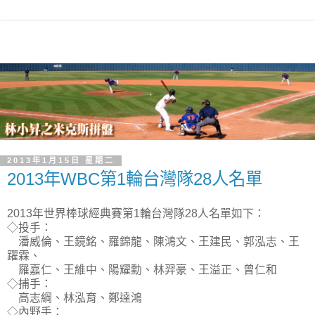
2013年1月15日 星期二
2013年WBC第1輪台灣隊28人名單
2013年世界棒球經典賽第1輪台灣隊28人名單如下：
◇投手：
潘威倫、王鏡銘、羅錦龍、陳鴻文、王建民、郭泓志、王
躍霖、
羅嘉仁、王維中、陽耀勳、林羿豪、王溢正、曾仁和
◇捕手：
高志綱、林泓育、鄭達鴻
◇內野手：